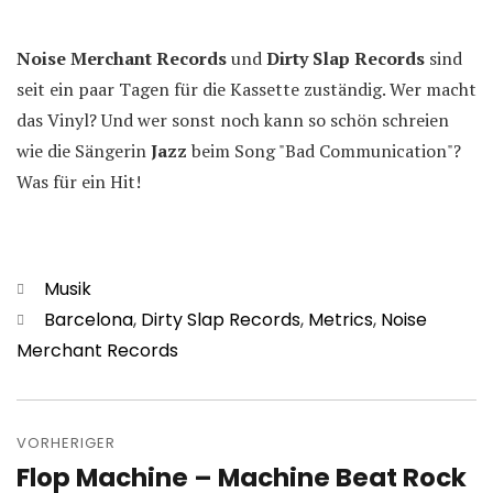
Noise Merchant Records
und
Dirty Slap Records
sind
seit ein paar Tagen für die Kassette zuständig. Wer macht
das Vinyl? Und wer sonst noch kann so schön schreien
wie die Sängerin
Jazz
beim Song "Bad Communication"?
Was für ein Hit!
Kategorien
Musik
Schlagwörter
Barcelona
,
Dirty Slap Records
,
Metrics
,
Noise
Merchant Records
Beitragsnavigation
VORHERIGER
Flop Machine – Machine Beat Rock
Vorheriger