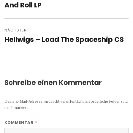
Beitrag:
And Roll LP
NÄCHSTER
Hellwigs – Load The Spaceship CS
Nächster
Beitrag:
Schreibe einen Kommentar
Deine E-Mail-Adresse wird nicht veröffentlicht.
Erforderliche Felder sind
mit
*
markiert
*
KOMMENTAR