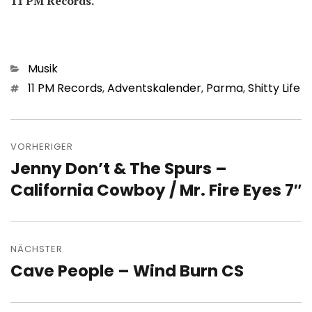
11 PM Records.
Kategorien
Musik
Schlagwörter
11 PM Records
,
Adventskalender
,
Parma
,
Shitty Life
Beitragsnavigation
VORHERIGER
Jenny Don’t & The Spurs –
Vorheriger
Beitrag:
California Cowboy / Mr. Fire Eyes 7″
NÄCHSTER
Cave People – Wind Burn CS
Nächster
Beitrag: