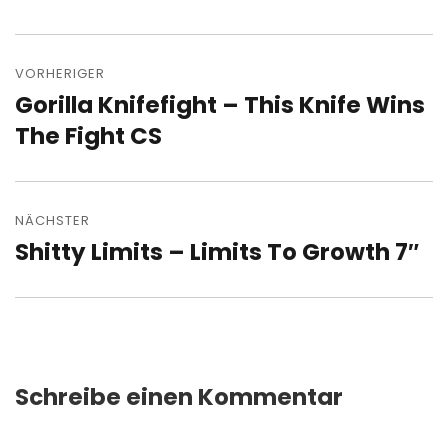
Beitragsnavigation
VORHERIGER
Gorilla Knifefight – This Knife Wins
Vorheriger
Beitrag:
The Fight CS
NÄCHSTER
Shitty Limits – Limits To Growth 7″
Nächster
Beitrag:
Schreibe einen Kommentar