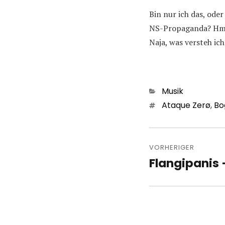
Bin nur ich das, ode
NS-Propaganda? Hm, v
Naja, was versteh ic
Kategorien
Musik
Schlagwörter
Ataque Zerø
,
Bo
Beitragsn
VORHERIGER
Flangipanis 
Vorheriger
Beitrag: