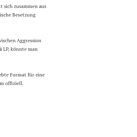
tzt sich zusammen aus
sische Besetzung
wischen Aggression
ü
LP, könnte man
ebte Format für eine
 offiziell.