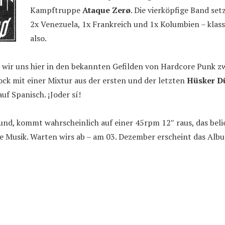
Kampftruppe
Ataque Zerø
. Die vierköpfige Band se
2x Venezuela, 1x Frankreich und 1x Kolumbien – klas
also.
 wir uns hier in den bekannten Gefilden von Hardcore Punk z
ck mit einer Mixtur aus der ersten und der letzten
Hüsker D
auf Spanisch. ¡Joder sí!
nd, kommt wahrscheinlich auf einer 45rpm 12″ raus, das beli
 Musik. Warten wirs ab – am 03. Dezember erscheint das Album