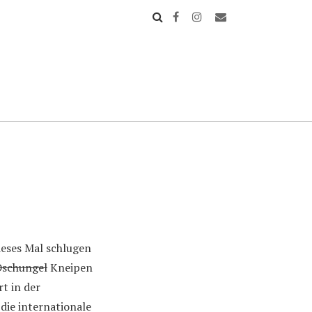
ieses Mal schlugen
Dschungel
Kneipen
t in der
die internationale