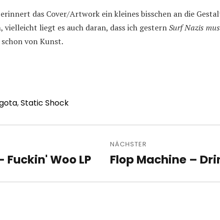
r erinnert das Cover/Artwork ein kleines bisschen an die Gest
ielleicht liegt es auch daran, dass ich gestern
Surf Nazis mus
h schon von Kunst.
gota
,
Static Shock
avigation
NÄCHSTER
– Fuckin' Woo LP
Flop Machine – Dri
Nächster
Beitrag: