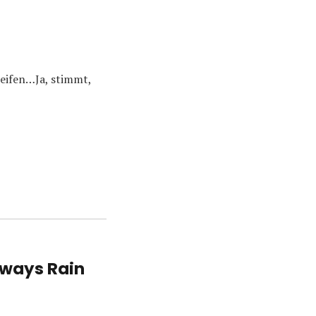
reifen…Ja, stimmt,
eways Rain