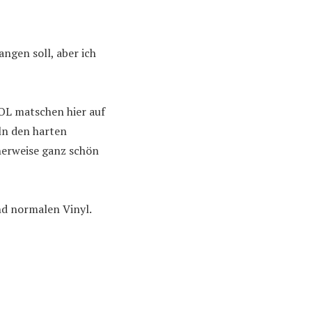
ngen soll, aber ich
OL matschen hier auf
ln den harten
nerweise ganz schön
nd normalen Vinyl.