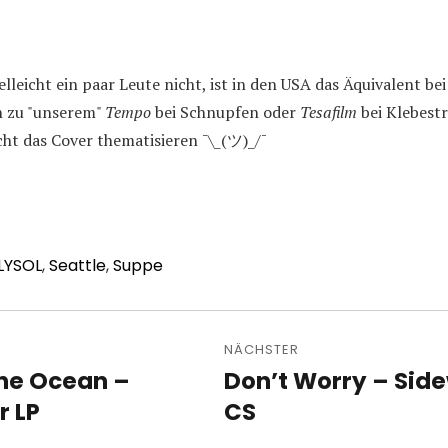
lleicht ein paar Leute nicht, ist in den USA das Äquivalent bei
n zu "unserem"
Tempo
bei Schnupfen oder
Tesafilm
bei Klebest
icht das Cover thematisieren ¯\_(ツ)_/¯
LYSOL
,
Seattle
,
Suppe
avigation
NÄCHSTER
he Ocean –
Don’t Worry – Sid
Nächster
r LP
Beitrag:
CS