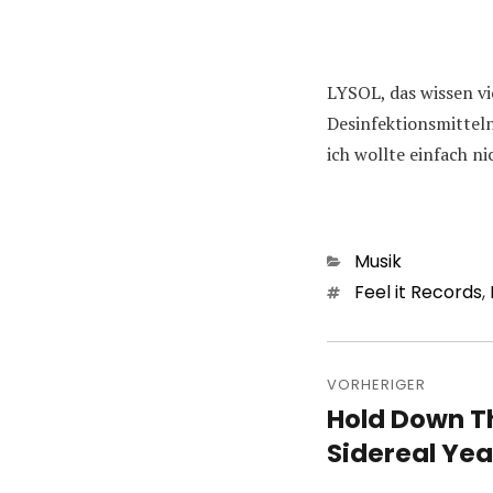
LYSOL, das wissen vie
Desinfektionsmittel
ich wollte einfach n
Kategorien
Musik
Schlagwörter
Feel it Records
,
Beitragsn
VORHERIGER
Hold Down T
Vorheriger
Beitrag:
Sidereal Yea