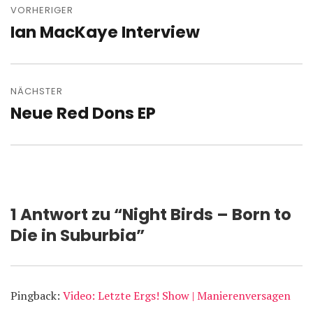
VORHERIGER
Ian MacKaye Interview
Vorheriger
Beitrag:
NÄCHSTER
Neue Red Dons EP
Nächster
Beitrag:
1 Antwort zu “Night Birds – Born to
Die in Suburbia”
Pingback:
Video: Letzte Ergs! Show | Manierenversagen