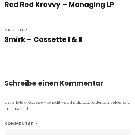
Red Red Krovvy – Managing LP
Vorheriger
Beitrag:
NÄCHSTER
Smirk – Cassette I & II
Nächster
Beitrag:
Schreibe einen Kommentar
Deine E-Mail-Adresse wird nicht veröffentlicht.
Erforderliche Felder sind
mit
*
markiert
*
KOMMENTAR