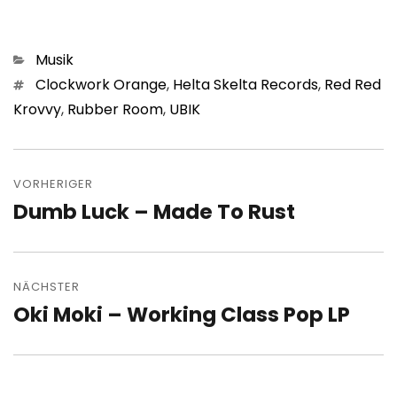
Kategorien
Musik
Schlagwörter
Clockwork Orange
,
Helta Skelta Records
,
Red Red
Krovvy
,
Rubber Room
,
UBIK
Beitragsnavigation
VORHERIGER
Dumb Luck – Made To Rust
Vorheriger
Beitrag:
NÄCHSTER
Oki Moki – Working Class Pop LP
Nächster
Beitrag: