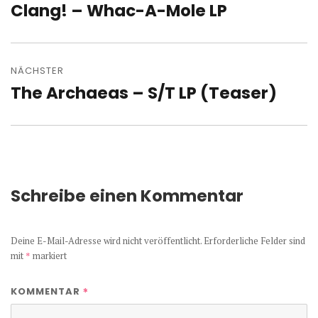
Clang! – Whac-A-Mole LP
Vorheriger
Beitrag:
NÄCHSTER
The Archaeas – S/T LP (Teaser)
Nächster
Beitrag:
Schreibe einen Kommentar
Deine E-Mail-Adresse wird nicht veröffentlicht.
Erforderliche Felder sind
mit
*
markiert
*
KOMMENTAR