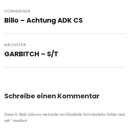
Beitragsnavigation
VORHERIGER
Billo – Achtung ADK CS
Vorheriger
Beitrag:
NÄCHSTER
GARBITCH – S/T
Nächster
Beitrag:
Schreibe einen Kommentar
Deine E-Mail-Adresse wird nicht veröffentlicht.
Erforderliche Felder sind
mit
*
markiert