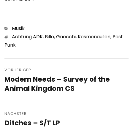
Kategorien
Musik
Schlagwörter
Achtung ADK
,
Billo
,
Gnocchi
,
Kosmonauten
,
Post
Punk
Beitragsnavigation
VORHERIGER
Modern Needs – Survey of the
Vorheriger
Beitrag:
Animal Kingdom CS
NÄCHSTER
Ditches – S/T LP
Nächster
Beitrag: