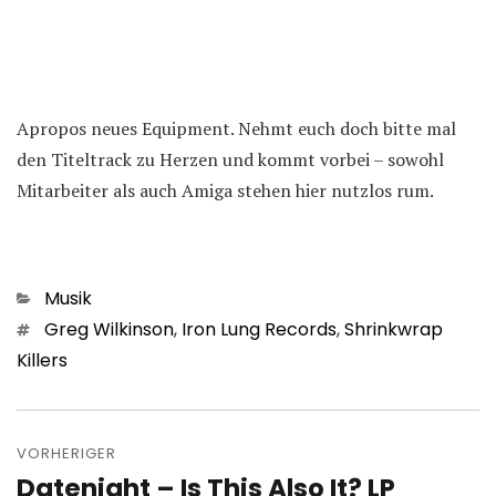
Apropos neues Equipment. Nehmt euch doch bitte mal
den Titeltrack zu Herzen und kommt vorbei – sowohl
Mitarbeiter als auch Amiga stehen hier nutzlos rum.
Kategorien
Musik
Schlagwörter
Greg Wilkinson
,
Iron Lung Records
,
Shrinkwrap
Killers
Beitragsnavigation
VORHERIGER
Datenight – Is This Also It? LP
Vorheriger