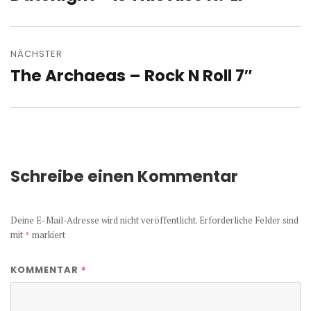
Beitrag:
NÄCHSTER
The Archaeas – Rock N Roll 7″
Nächster
Beitrag:
Schreibe einen Kommentar
Deine E-Mail-Adresse wird nicht veröffentlicht.
Erforderliche Felder sind
mit
*
markiert
*
KOMMENTAR