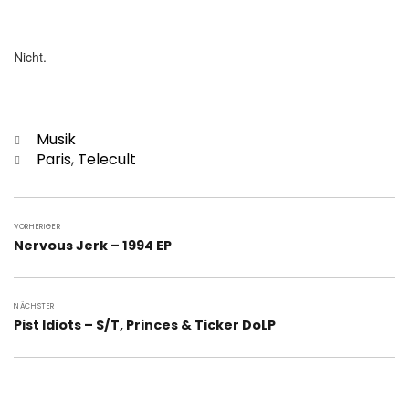
Nicht.
Kategorien
Musik
Schlagwörter
Paris
,
Telecult
Beitragsnavigation
VORHERIGER
Vorheriger
Nervous Jerk – 1994 EP
Beitrag:
NÄCHSTER
Nächster
Pist Idiots – S/T, Princes & Ticker DoLP
Beitrag: