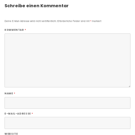
Schreibe einen Kommentar
Deine E-Mail-Adresse wird nicht veröffentlicht.
Erforderliche Felder sind mit
*
markiert
KOMMENTAR
*
NAME
*
E-MAIL-ADRESSE
*
WEBSITE