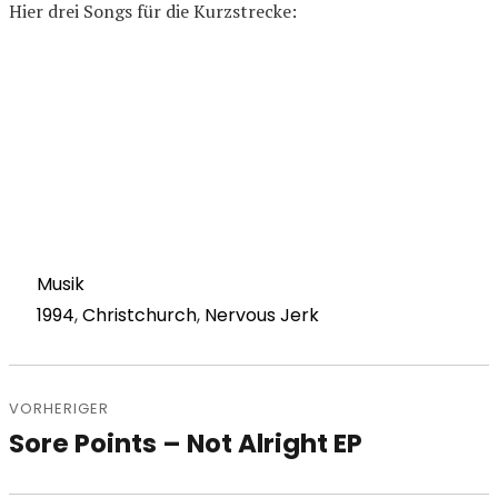
Hier drei Songs für die Kurzstrecke:
Kategorien
Musik
Schlagwörter
1994
,
Christchurch
,
Nervous Jerk
Beitragsnavigation
VORHERIGER
Sore Points – Not Alright EP
Vorheriger
Beitrag: