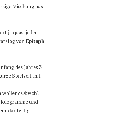
essige Mischung aus
rt ja quasi jeder
lkatalog von
Epitaph
nfang des Jahres 3
urze Spielzeit mit
en wollen? Obwohl,
r Hologramme und
emplar fertig.