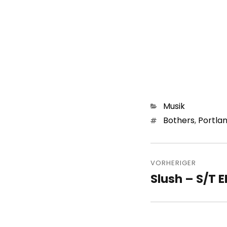
Kategorien
Musik
Schlagwörter
Bothers
,
Portla
Beitragsn
VORHERIGER
Slush – S/T E
Vorheriger
Beitrag: