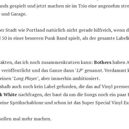
ands gespielt und jetzt machen sie im Trio eine angenehm str
 und Garage.
ner Stadt wie Portland natürlich nicht gerade hilfreich, wenn do
50 in einer besseren Punk Band spielt, als der gesamte Labe
 Fakten, das ich noch zusammenkratzen kann:
Bothers
haben A
p
veröffentlicht und das Ganze dann "
LP
" genannt. Verdammt k
einen "
Long Playe
r", aber immerhin ambitioniert.
deshalb auch noch kein Label gefunden, die das auf Vinyl press
ck White
nachfragen, der baut da um die Songs noch ein paa
eine Sprühschablone und schon ist das Super Special Vinyl Ex
e sollen mal mehr machen.