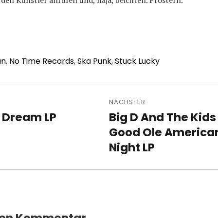
 den Künstler anrufen und, naja, beichten. Prostern.
an
,
No Time Records
,
Ska Punk
,
Stuck Lucky
avigation
NÄCHSTER
– Dream LP
Big D And The Kids
Nächster
Beitrag:
Good Ole America
Night LP