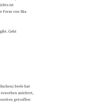
chts ist
che Form von Ska
ibt. Geht
lischen) Seele hat
erwerben möchtet,
teoriten getroffen