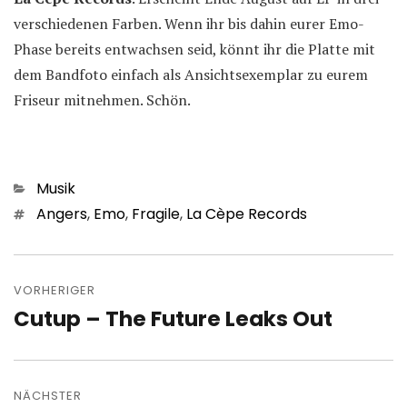
verschiedenen Farben. Wenn ihr bis dahin eurer Emo-
Phase bereits entwachsen seid, könnt ihr die Platte mit
dem Bandfoto einfach als Ansichtsexemplar zu eurem
Friseur mitnehmen. Schön.
Kategorien
Musik
Schlagwörter
Angers
,
Emo
,
Fragile
,
La Cèpe Records
Beitragsnavigation
VORHERIGER
Cutup – The Future Leaks Out
Vorheriger
Beitrag:
NÄCHSTER