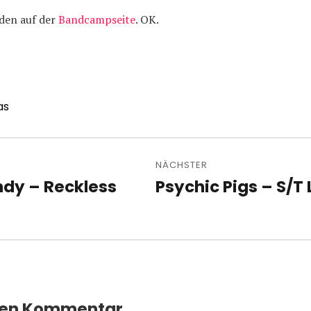
nden auf der
Bandcampseite
. OK.
as
avigation
NÄCHSTER
ndy – Reckless
Psychic Pigs – S/T 
Nächster
Beitrag:
nen Kommentar