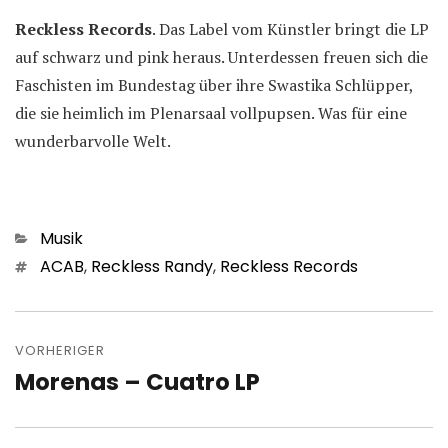
Reckless Records
. Das Label vom Künstler bringt die LP
auf schwarz und pink heraus. Unterdessen freuen sich die
Faschisten im Bundestag über ihre Swastika Schlüpper,
die sie heimlich im Plenarsaal vollpupsen. Was für eine
wunderbarvolle Welt.
Kategorien
Musik
Schlagwörter
ACAB
,
Reckless Randy
,
Reckless Records
Beitragsnavigation
VORHERIGER
Morenas – Cuatro LP
Vorheriger
Beitrag: