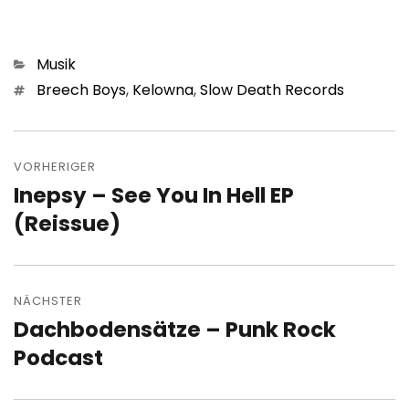
Kategorien
Musik
Schlagwörter
Breech Boys
,
Kelowna
,
Slow Death Records
Beitragsnavigation
VORHERIGER
Inepsy – See You In Hell EP
Vorheriger
Beitrag:
(Reissue)
NÄCHSTER
Dachbodensätze – Punk Rock
Nächster
Beitrag:
Podcast