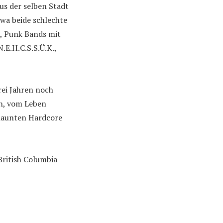
us der selben Stadt
wa beide schlechte
, Punk Bands mit
.E.H.C.S.S.Ü.K.,
drei Jahren noch
n, vom Leben
elaunten Hardcore
 British Columbia