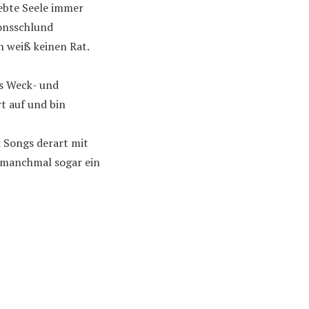
ebte Seele immer
ionsschlund
h weiß keinen Rat.
s Weck- und
rt auf und bin
k Songs derart mit
t manchmal sogar ein