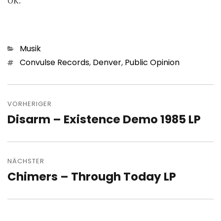
OK.
Kategorien
Musik
Schlagwörter
Convulse Records
,
Denver
,
Public Opinion
Beitragsnavigation
VORHERIGER
Disarm – Existence Demo 1985 LP
Vorheriger
Beitrag:
NÄCHSTER
Chimers – Through Today LP
Nächster
Beitrag: