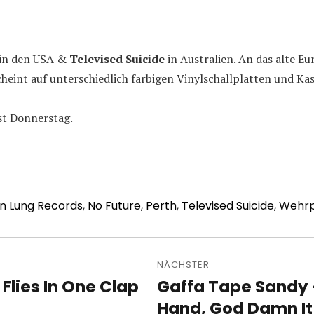
in den USA &
Televised Suicide
in Australien. An das alte E
heint auf unterschiedlich farbigen Vinylschallplatten und Kass
erst Donnerstag.
on Lung Records
,
No Future
,
Perth
,
Televised Suicide
,
Wehrp
avigation
NÄCHSTER
 Flies In One Clap
Gaffa Tape Sandy 
Nächster
Beitrag:
Hand, God Damn It