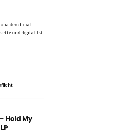
uropa denkt mal
ette und digital. Ist
flicht
– Hold My
 LP