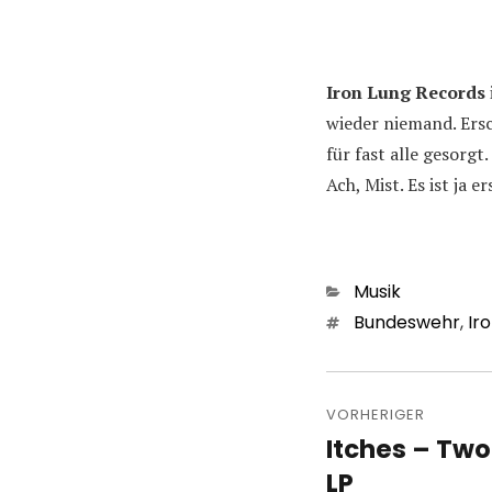
Iron Lung Records
wieder niemand. Ersc
für fast alle gesorgt.
Ach, Mist. Es ist ja 
Kategorien
Musik
Schlagwörter
Bundeswehr
,
Ir
Beitragsn
VORHERIGER
Itches – Two
Vorheriger
Beitrag:
LP