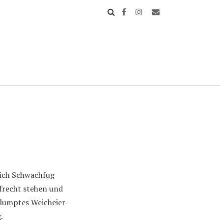
lich Schwachfug
ufrecht stehen und
rlumptes Weicheier-
.