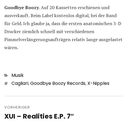
Goodbye Boozy
. Auf 20 Kassetten erschienen und
ausverkauft. Beim Label kostenlos digital, bei der Band
für Geld. Ich glaube ja, dass die ersten anatomischen 3-D
Drucker ziemlich schnell mit verschiedenen
Pimmelverlängerungsaufträgen relativ lange ausgelastet
wären.
Kategorien
Musik
Schlagwörter
Cagliari
,
Goodbye Boozy Records
,
X-Nipples
Beitragsnavigation
VORHERIGER
XUI – Realities E.P. 7″
Vorheriger
Beitrag: