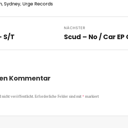
n
,
Sydney
,
Urge Records
avigation
NÄCHSTER
– S/T
Scud – No / Car EP
Nächster
Beitrag:
nen Kommentar
nicht veröffentlicht.
Erforderliche Felder sind mit
*
markiert