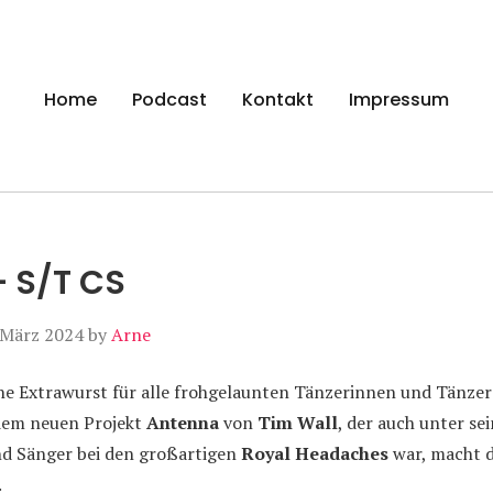
gen
Home
Podcast
Kontakt
Impressum
 S/T CS
 März 2024
by
Arne
 Extrawurst für alle frohgelaunten Tänzerinnen und Tänzer u
dem neuen Projekt
Antenna
von
Tim Wall
, der auch unter se
und Sänger bei den großartigen
Royal Headaches
war, macht 
.