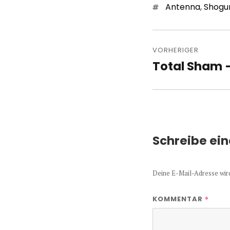
Schlagwörter
Antenna
,
Shogu
Beitragsn
VORHERIGER
Total Sham 
Vorheriger
Beitrag:
Schreibe ei
Deine E-Mail-Adresse wird 
*
KOMMENTAR