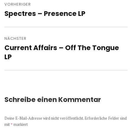
VORHERIGER
Spectres – Presence LP
Vorheriger
Beitrag:
NÄCHSTER
Current Affairs – Off The Tongue
Nächster
Beitrag:
LP
Schreibe einen Kommentar
Deine E-Mail-Adresse wird nicht veröffentlicht.
Erforderliche Felder sind
mit
*
markiert