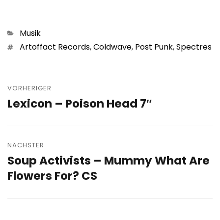
Kategorien
Musik
Schlagwörter
Artoffact Records
,
Coldwave
,
Post Punk
,
Spectres
Beitragsnavigation
VORHERIGER
Lexicon – Poison Head 7″
Vorheriger
Beitrag:
NÄCHSTER
Soup Activists – Mummy What Are
Nächster
Beitrag:
Flowers For? CS