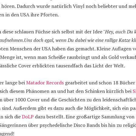
u hören. Dadurch wurde natürlich Vinyl noch beliebter und m
n in den USA ihre Pforten.
diese schlauen Füchse sich selbst mit der Idee "
Hey, auch Du k
aufnehmen.Uns doch egal, wenn Du dabei wie eine rallige Katze kli
ten Menschen der USA haben das gemacht. Kleine Auflagen 
Menge ist, wenn man Scheiße rausbringt und als Gold verkauf
hässliche Cover erblickten tausendfach das Licht der Welt.
der lange bei
Matador Records
gearbeitet und schon 18 Bücher
sich diesem Phänomen an und hat den Schinken kürzlich bei
S
em über 1000 Cover und die Geschichten zu den leidenschaftli
 sind. Außerdem gibt es dazu auch die Möglichkeit, sich ein p
n sich die
DoLP
dazu bestellt. Eine großartige Sammlung von 
Sängerinnen über psychedelische Disco Bands bis hin zu relig
agend!