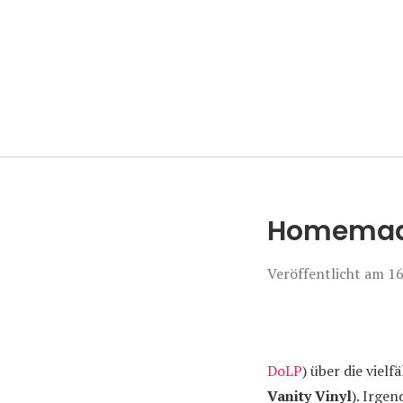
Manierenversa
Homemade
Veröffentlicht am
16
DoLP
) über die viel
Vanity Vinyl
). Irge