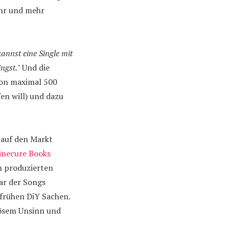
ehr und mehr
annst eine Single mit
ngst.
" Und die
von maximal 500
en will) und dazu
 auf den Markt
inecure Books
ch produzierten
aar der Songs
frühen DiY Sachen.
iösem Unsinn und