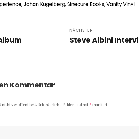
xperience
,
Johan Kugelberg
,
Sinecure Books
,
Vanity Vinyl
avigation
NÄCHSTER
 Album
Steve Albini Interv
Nächster
Beitrag:
nen Kommentar
nicht veröffentlicht.
Erforderliche Felder sind mit
*
markiert