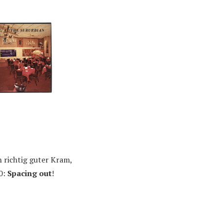
h richtig guter Kram,
0:
Spacing out
!