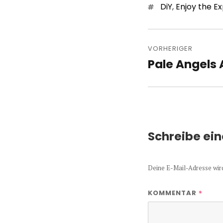
Schlagwörter
DiY
,
Enjoy the E
Beitragsn
VORHERIGER
Pale Angels
Vorheriger
Beitrag:
Schreibe ei
Deine E-Mail-Adresse wird 
*
KOMMENTAR