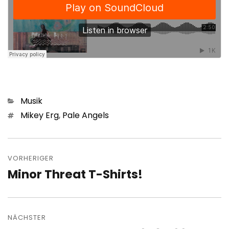
Kategorien
Musik
Schlagwörter
Mikey Erg
,
Pale Angels
Beitragsnavigation
VORHERIGER
Minor Threat T-Shirts!
Vorheriger
Beitrag:
NÄCHSTER