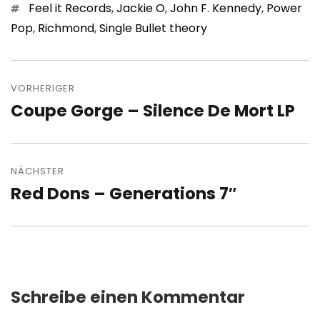
Schlagwörter
Feel it Records
,
Jackie O
,
John F. Kennedy
,
Power
Pop
,
Richmond
,
Single Bullet theory
Beitragsnavigation
VORHERIGER
Coupe Gorge – Silence De Mort LP
Vorheriger
Beitrag:
NÄCHSTER
Red Dons – Generations 7″
Nächster
Beitrag:
Schreibe einen Kommentar