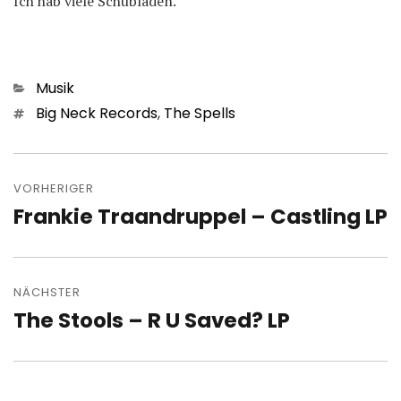
Ich hab viele Schubladen.
Kategorien
Musik
Schlagwörter
Big Neck Records
,
The Spells
Beitragsnavigation
VORHERIGER
Frankie Traandruppel – Castling LP
Vorheriger
Beitrag:
NÄCHSTER
The Stools – R U Saved? LP
Nächster
Beitrag: