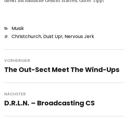
direkt ins hässliche Gesicht starren. Guter Tipp!
Kategorien
Musik
Schlagwörter
Christchurch
,
Dust Up!
,
Nervous Jerk
Beitragsnavigation
VORHERIGER
The Out​-​Sect Meet The Wind​-​Ups
Vorheriger
Beitrag:
NÄCHSTER
D.R.L.N. – Broadcasting CS
Nächster
Beitrag: