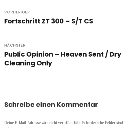
Beitragsnavigation
VORHERIGER
Fortschritt ZT 300 – S/T CS
Vorheriger
Beitrag:
NÄCHSTER
Public Opinion – Heaven Sent / Dry
Nächster
Beitrag:
Cleaning Only
Schreibe einen Kommentar
Deine E-Mail-Adresse wird nicht veröffentlicht.
Erforderliche Felder sind