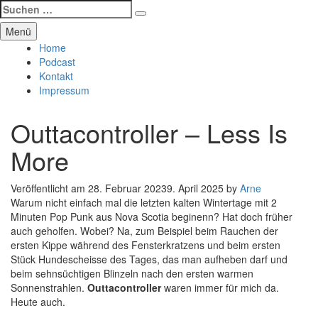
Suchen
Suchen
nach:
Zum
Manierenversagen
Menü
Inhalt
Home
springen
Podcast
Kontakt
Impressum
Outtacontroller – Less Is
More
Veröffentlicht am
28. Februar 2023
9. April 2025
by
Arne
Warum nicht einfach mal die letzten kalten Wintertage mit 2
Minuten Pop Punk aus Nova Scotia beginenn? Hat doch früher
auch geholfen. Wobei? Na, zum Beispiel beim Rauchen der
ersten Kippe während des Fensterkratzens und beim ersten
Stück Hundescheisse des Tages, das man aufheben darf und
beim sehnsüchtigen Blinzeln nach den ersten warmen
Sonnenstrahlen.
Outtacontroller
waren immer für mich da.
Heute auch.