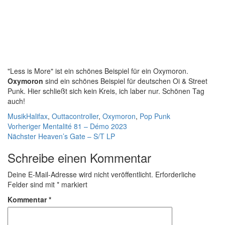
"Less is More" ist ein schönes Beispiel für ein Oxymoron.
Oxymoron
sind ein schönes Beispiel für deutschen Oi & Street
Punk. Hier schließt sich kein Kreis, ich laber nur. Schönen Tag
auch!
Kategorien
Schlagwörter
Musik
Halifax
,
Outtacontroller
,
Oxymoron
,
Pop Punk
Beitragsnavigation
Vorheriger
Vorheriger
Mentalité 81 – Démo 2023
Nächster
Beitrag:
Nächster
Heaven’s Gate – S/T LP
Beitrag:
Schreibe einen Kommentar
Deine E-Mail-Adresse wird nicht veröffentlicht.
Erforderliche
Felder sind mit
*
markiert
Kommentar
*