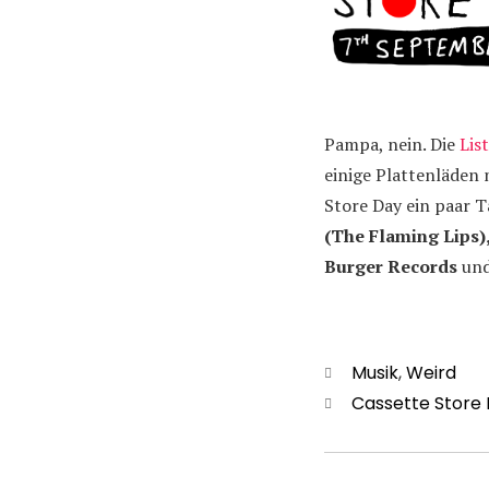
Pampa, nein. Die
Lis
einige Plattenläden 
Store Day ein paar 
(The Flaming Lips)
Burger Records
und
Kategorien
Musik
,
Weird
Schlagwörter
Cassette Store
Beitragsn