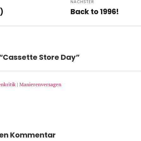
NÄCHSTER
)
Back to 1996!
Nächster
Beitrag:
 “Cassette Store Day”
nkritik | Manierenversagen
nen Kommentar