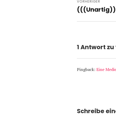
VORHERIGER
(((Unartig))
Vorheriger
Beitrag:
1 Antwort zu
Pingback:
Eine Medie
Schreibe ei