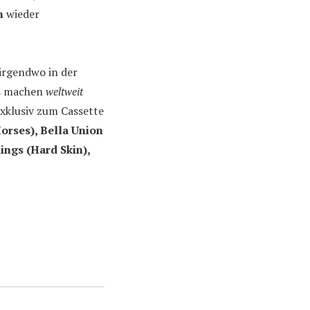
n
wieder
 irgendwo in der
es machen
weltweit
exklusiv zum Cassette
Horses), Bella Union
ings (Hard Skin),