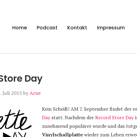
gen
Home
Podcast
Kontakt
Impressum
Store Day
. Juli 2013
by
Arne
Kein Scheiß! AM 7. September findet der e
Day
statt. Nachdem der
Record Store Day
i
zunehmend populärer wurde und das totg
Vinylschallplatte
wieder zum Leben erwec