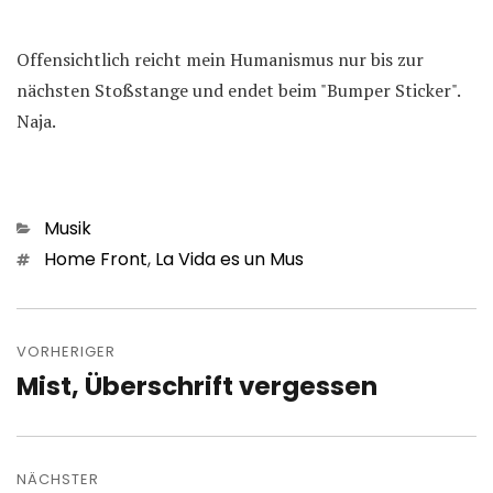
Offensichtlich reicht mein Humanismus nur bis zur
nächsten Stoßstange und endet beim "Bumper Sticker".
Naja.
Kategorien
Musik
Schlagwörter
Home Front
,
La Vida es un Mus
Beitragsnavigation
VORHERIGER
Mist, Überschrift vergessen
Vorheriger
Beitrag:
NÄCHSTER