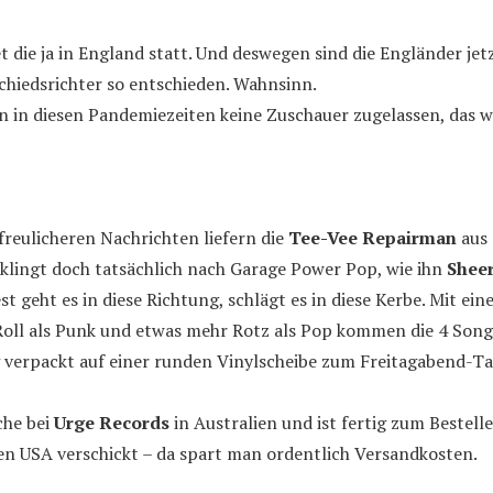
t die ja in England statt. Und deswegen sind die Engländer jet
Schiedsrichter so entschieden. Wahnsinn.
 in diesen Pandemiezeiten keine Zuschauer zugelassen, das w
freulicheren Nachrichten liefern die
Tee-Vee Repairman
aus 
 klingt doch tatsächlich nach Garage Power Pop, wie ihn
Shee
t geht es in diese Richtung, schlägt es in diese Kerbe. Mit ein
Roll als Punk und etwas mehr Rotz als Pop kommen die 4 Songs
g verpackt auf einer runden Vinylscheibe zum Freitagabend-Tan
che bei
Urge Records
in Australien und ist fertig zum Bestelle
den USA verschickt – da spart man ordentlich Versandkosten.