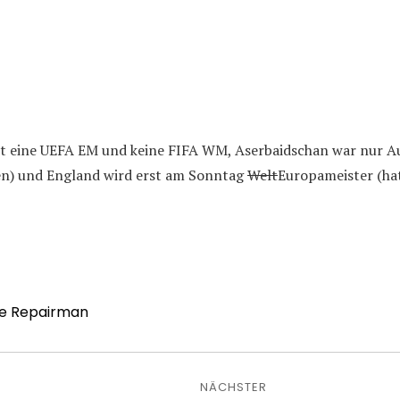
ist eine UEFA EM und keine FIFA WM, Aserbaidschan war nur A
ben) und England wird erst am Sonntag
Welt
Europameister (ha
e Repairman
avigation
NÄCHSTER