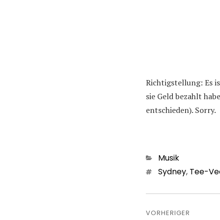
Richtigstellung: Es 
sie Geld bezahlt ha
entschieden). Sorry.
Kategorien
Musik
Schlagwörter
Sydney
,
Tee-Ve
Beitragsn
VORHERIGER