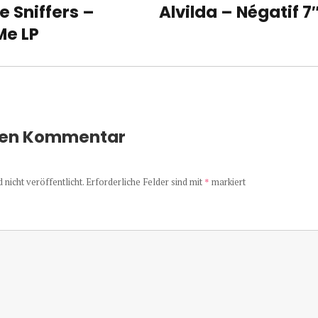
 Sniffers –
Alvilda – Négatif 7
Nächster
Me LP
Beitrag:
nen Kommentar
nicht veröffentlicht.
Erforderliche Felder sind mit
*
markiert