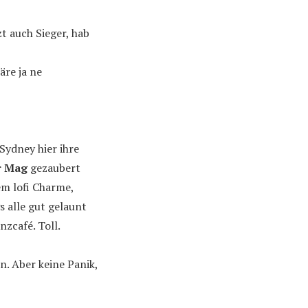
zt auch Sieger, hab
äre ja ne
Sydney hier ihre
r Mag
gezaubert
em lofi Charme,
 alle gut gelaunt
zcafé. Toll.
n. Aber keine Panik,