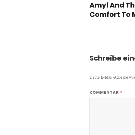
Amyl And The
Vorheriger
Beitrag:
Comfort To 
Schreibe ei
Deine E-Mail-Adresse wird 
*
KOMMENTAR