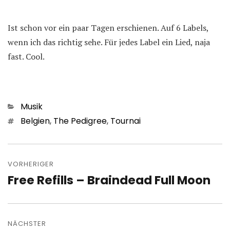
Ist schon vor ein paar Tagen erschienen. Auf 6 Labels,
wenn ich das richtig sehe. Für jedes Label ein Lied, naja
fast. Cool.
Kategorien
Musik
Schlagwörter
Belgien
,
The Pedigree
,
Tournai
Beitragsnavigation
VORHERIGER
Free Refills – Braindead Full Moon
Vorheriger
Beitrag:
NÄCHSTER