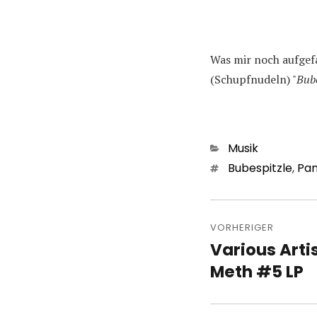
Was mir noch aufgefa
(Schupfnudeln) "
Bube
Kategorien
Musik
Schlagwörter
Bubespitzle
,
Pa
Beitragsn
VORHERIGER
Various Artis
Vorheriger
Beitrag:
Meth #5 LP