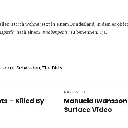
llen ist: ich wohne jetzt in einem Bundesland, in dem es ok is
spitzle
" nach einem "
Knabenpenis
" zu benennen. Tja.
ndemie
,
Schweden
,
The Dirts
avigation
NÄCHSTER
ts – Killed By
Manuela Iwansson 
Nächster
Beitrag:
Surface Video