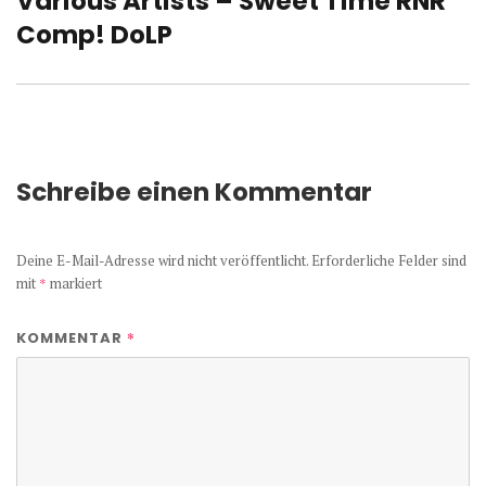
Various Artists – Sweet Time RNR
Beitrag:
Comp! DoLP
Schreibe einen Kommentar
Deine E-Mail-Adresse wird nicht veröffentlicht.
Erforderliche Felder sind
mit
*
markiert
*
KOMMENTAR