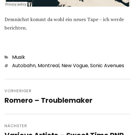
Demnächst kommt da wohl ein neues Tape – ich werde
berichten.
Kategorien
Musik
Schlagwörter
Autobahn
,
Montreal
,
New Vogue
,
Sonic Avenues
Beitragsnavigation
VORHERIGER
Romero – Troublemaker
Vorheriger
Beitrag:
NÄCHSTER
Nächster