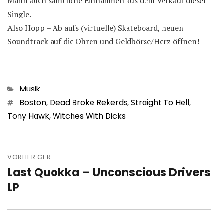
Mann auch sämtliche Einnahmen aus dem Verkauf dieser
Single.
Also Hopp – Ab aufs (virtuelle) Skateboard, neuen
Soundtrack auf die Ohren und Geldbörse/Herz öffnen!
Kategorien
Musik
Schlagwörter
Boston
,
Dead Broke Rekerds
,
Straight To Hell
,
Tony Hawk
,
Witches With Dicks
Beitragsnavigation
VORHERIGER
Last Quokka – Unconscious Drivers
Vorheriger
Beitrag:
LP