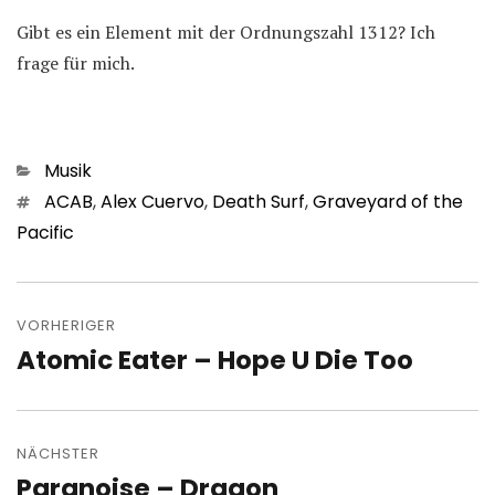
Gibt es ein Element mit der Ordnungszahl 1312? Ich
frage für mich.
Kategorien
Musik
Schlagwörter
ACAB
,
Alex Cuervo
,
Death Surf
,
Graveyard of the
Pacific
Beitragsnavigation
VORHERIGER
Atomic Eater – Hope U Die Too
Vorheriger
Beitrag:
NÄCHSTER
Paranoise – Dragon
Nächster