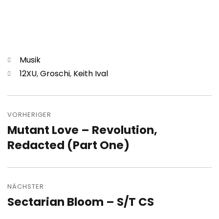
Kategorien
Musik
Schlagwörter
12XU
,
Groschi
,
Keith Ival
Beitragsnavigation
VORHERIGER
Mutant Love – Revolution,
Vorheriger
Beitrag:
Redacted (Part One)
NÄCHSTER
Sectarian Bloom – S/T CS
Nächster
Beitrag: