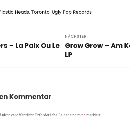
Plastic Heads
,
Toronto
,
Ugly Pop Records
avigation
NÄCHSTER
s – La Paix Ou Le
Grow Grow – Am K
Nächster
Beitrag:
LP
nen Kommentar
nicht veröffentlicht.
Erforderliche Felder sind mit
*
markiert