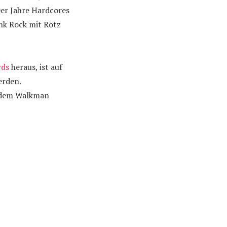
0er Jahre Hardcores
unk Rock mit Rotz
rds
heraus, ist auf
erden.
f dem Walkman