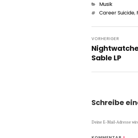
Kategorien
Musik
Schlagwörter
Career Suicide
,
Beitragsn
VORHERIGER
Nightwatcher
Vorheriger
Beitrag:
Sable LP
Schreibe ei
Deine E-Mail-Adresse wird 
*
KOMMENTAR