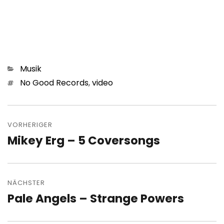
Kategorien
Musik
Schlagwörter
No Good Records
,
video
Beitragsnavigation
VORHERIGER
Mikey Erg – 5 Coversongs
Vorheriger
Beitrag:
NÄCHSTER
Pale Angels – Strange Powers
Nächster
Beitrag: