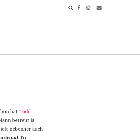
chon hat
Todd
ann betreut ja
pielt nebenher auch
uilroad To