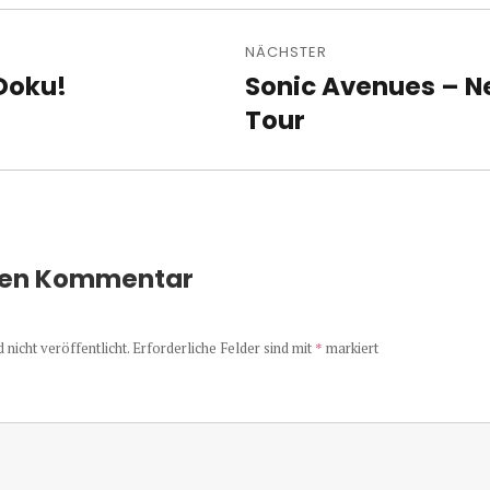
avigation
NÄCHSTER
Doku!
Sonic Avenues – N
Nächster
Beitrag:
Tour
nen Kommentar
nicht veröffentlicht.
Erforderliche Felder sind mit
*
markiert