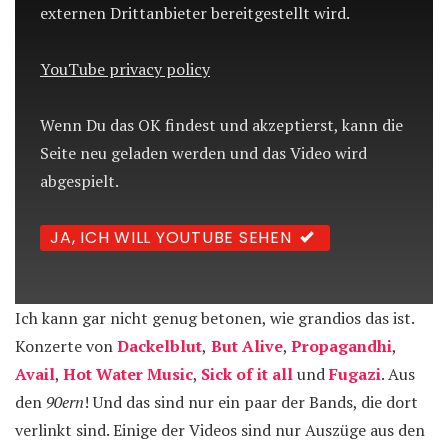
externen Drittanbieter bereitgestellt wird.
YouTube privacy policy
Wenn Du das OK findest und akzeptierst, kann die
Seite neu geladen werden und das Video wird
abgespielt.
JA, ICH WILL YOUTUBE SEHEN
Ich kann gar nicht genug betonen, wie grandios das ist.
Konzerte von
Dackelblut
,
But Alive
,
Propagandhi
,
Avail
,
Hot Water Music
,
Sick of it all
und
Fugazi
. Aus
den
90ern
! Und das sind nur ein paar der Bands, die dort
verlinkt sind. Einige der Videos sind nur Auszüge aus den