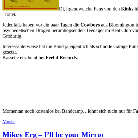
Oi, irgendwelche Fans von den
Kinks
hi
Trottel.
Jedenfalls haben vor ein paar Tagen die
Cowboys
aus Bloomington in
psychedelischen Drogen herumhopsenden Teenager im Beat Club vor de
Großartig.
Interessanterweise hat die Band ja eigentlich als schnöde Garage Punk
gesetzt.
Kassette erscheint bei
Feel it Records
.
Momentan noch kostenlos bei Bandcamp…lohnt sich nicht nur für F
Kategorien
Musik
Mikey Erg – I’ll be your Mirror