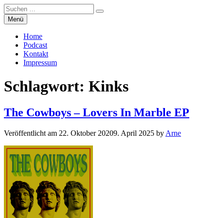
Suchen
Suchen
nach:
Zum
Menü
Manierenversagen
Inhalt
springen
Home
Podcast
Kontakt
Impressum
Schlagwort:
Kinks
The Cowboys – Lovers In Marble EP
Veröffentlicht am
22. Oktober 2020
9. April 2025
by
Arne