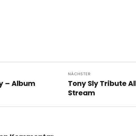
avigation
NÄCHSTER
ty – Album
Tony Sly Tribute A
Nächster
Beitrag:
Stream