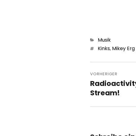
Kategorien
Musik
Schlagwörter
Kinks
,
Mikey Erg
Beitragsn
VORHERIGER
Radioactivi
Vorheriger
Beitrag:
Stream!