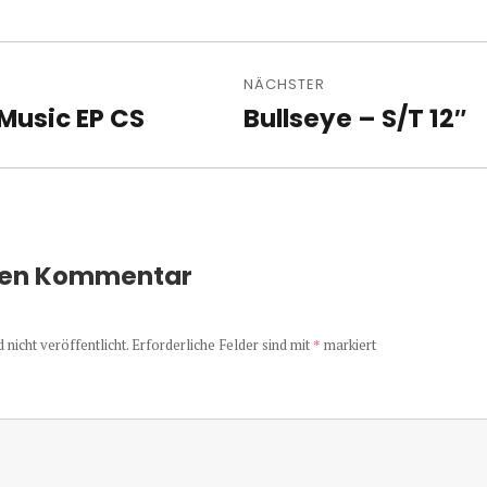
avigation
NÄCHSTER
Music EP CS
Bullseye – S/T 12″
Nächster
Beitrag:
nen Kommentar
nicht veröffentlicht.
Erforderliche Felder sind mit
*
markiert