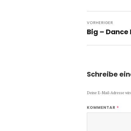
Beitragsn
VORHERIGER
Big – Dance 
Vorheriger
Beitrag:
Schreibe ei
Deine E-Mail-Adresse wird 
*
KOMMENTAR