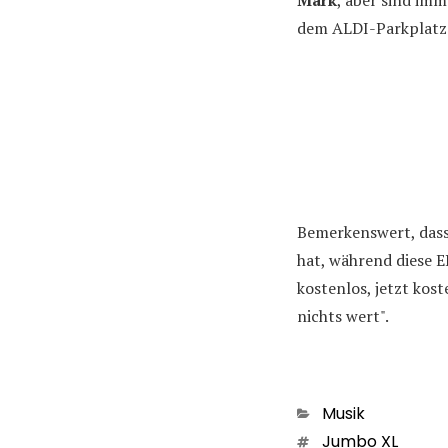
Mark
, aber sind imm
dem ALDI-Parkplatz
Bemerkenswert, dass
hat, während diese 
kostenlos, jetzt koste
nichts wert".
Kategorien
Musik
Schlagwörter
Jumbo XL