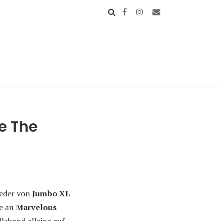
e The
ieder von
Jumbo XL
ge an
Marvelous