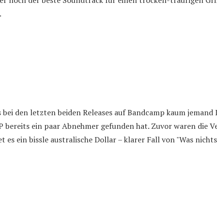
er noch der beste Soundtrack für einen trocken-traurigen Gril
.
 bei den letzten beiden Releases auf Bandcamp kaum jemand I
EP bereits ein paar Abnehmer gefunden hat. Zuvor waren die V
t es ein bissle australische Dollar – klarer Fall von "Was nichts